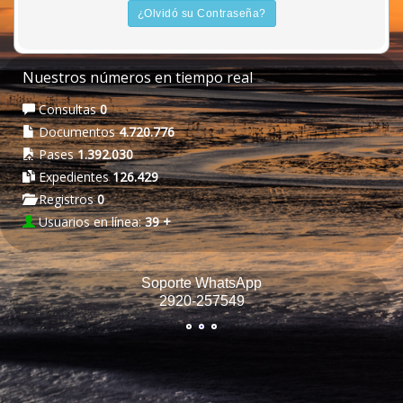
¿Olvidó su Contraseña?
Nuestros números en tiempo real
Consultas
0
Documentos
4.742.262
Pases
1.398.366
Expedientes
127.004
Registros
0
Usuarios en línea:
39
+
Soporte WhatsApp
2920-257549